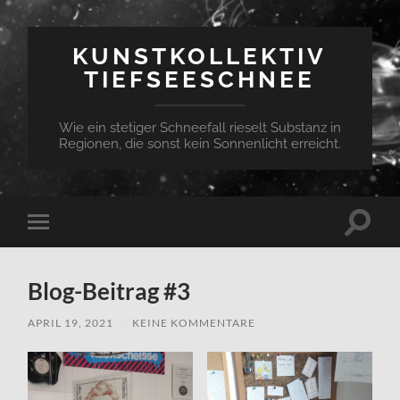
KUNSTKOLLEKTIV
TIEFSEESCHNEE
Wie ein stetiger Schneefall rieselt Substanz in
Regionen, die sonst kein Sonnenlicht erreicht.
Suchfe
Mobile-
ein-/a
Menü
ein-/ausblenden
Blog-Beitrag #3
APRIL 19, 2021
/
KEINE KOMMENTARE